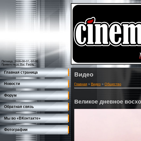
Пятница, 2026-08-07, 07:00
Приветствую Вас
Гость
Главная страница
Видео
Новости
Главная
»
Видео
»
Общество
Форум
Великое дневное восх
Обратная связь
Мы во «ВКонтакте»
Фотографии