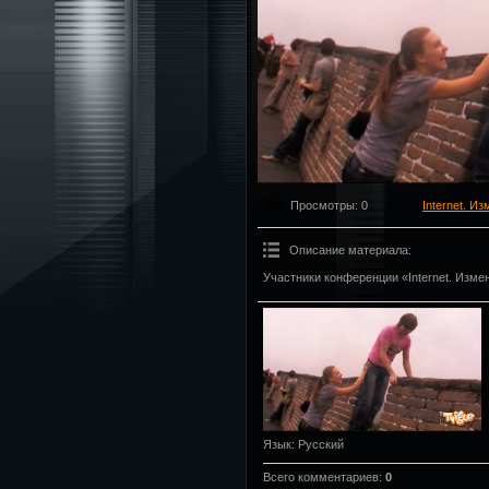
Просмотры
: 0
Internet. И
Описание материала
:
Участники конференции «Internet. Изме
Язык
: Русский
Всего комментариев
:
0