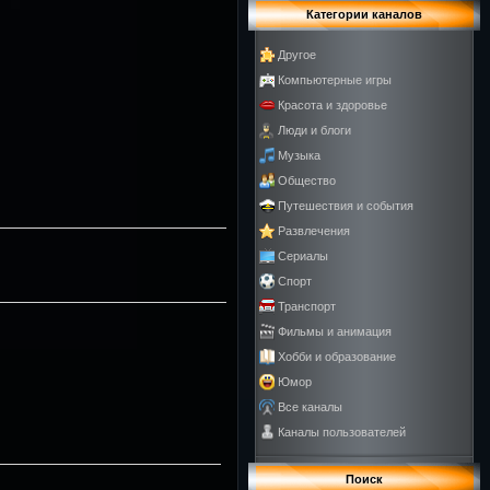
Категории каналов
Другое
Компьютерные игры
Красота и здоровье
Люди и блоги
Музыка
Общество
Путешествия и события
Развлечения
Сериалы
Спорт
Транспорт
Фильмы и анимация
Хобби и образование
Юмор
Все каналы
Каналы пользователей
Поиск