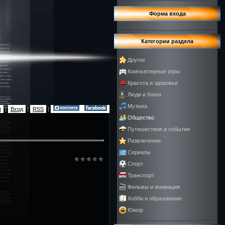
Форма входа
Категории раздела
Другое
Компьютерные игры
Красота и здоровье
Люди и блоги
Музыка
я
|
Вход
|
RSS
|
Общество
Путешествия и события
Развлечения
Сериалы
Спорт
Транспорт
Фильмы и анимация
Хобби и образование
Юмор