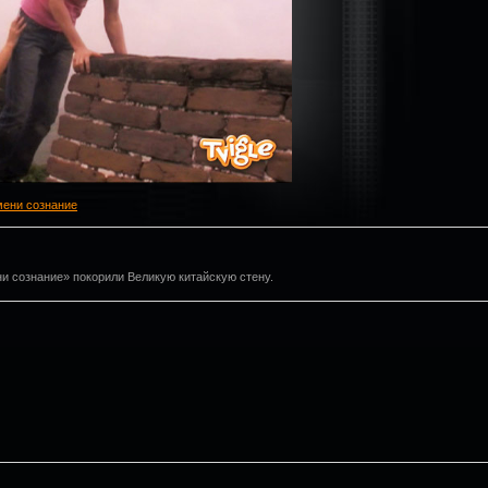
змени сознание
ни сознание» покорили Великую китайскую стену.