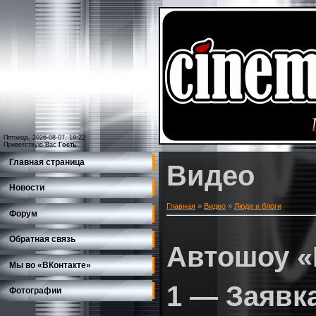
Пятница, 2026-08-07, 18:22
Приветствую Вас
Гость
Главная страница
Видео
Новости
Главная
»
Видео
»
Люди и блоги
Форум
Обратная связь
Автошоу «
Мы во «ВКонтакте»
1 — Заявк
Фотографии