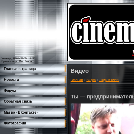
Четверг, 2026-08-06, 12:36
Приветствую Вас
Гость
Главная страница
Видео
Новости
Главная
»
Видео
»
Люди и блоги
Форум
Ты — предприниматель
Обратная связь
Мы во «ВКонтакте»
Фотографии