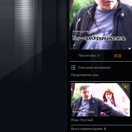
Просмотры
: 0
ЖТВ
Описание материала
:
Продолжение шоу.
Язык
: Русский
Всего комментариев
:
0