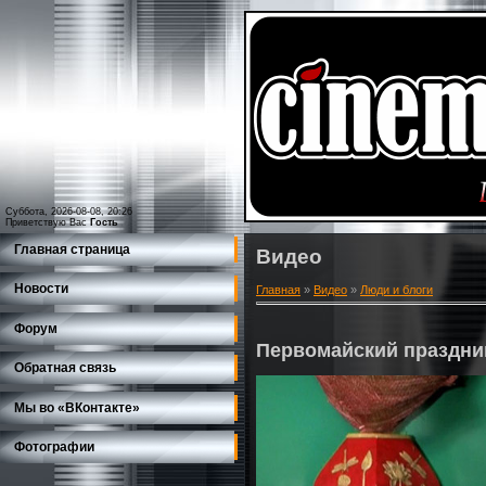
Суббота, 2026-08-08, 20:26
Приветствую Вас
Гость
Главная страница
Видео
Новости
Главная
»
Видео
»
Люди и блоги
Форум
Первомайский праздни
Обратная связь
Мы во «ВКонтакте»
Фотографии