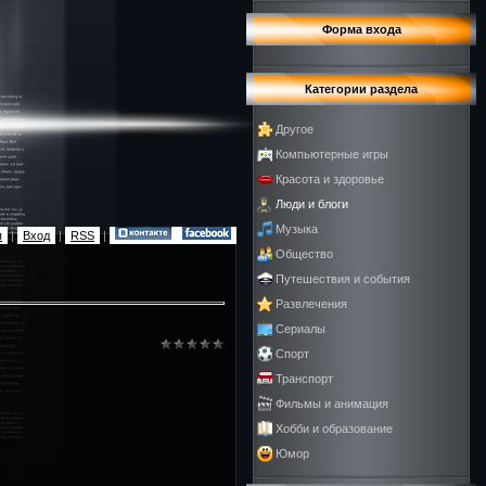
Форма входа
Категории раздела
Другое
Компьютерные игры
Красота и здоровье
Люди и блоги
Музыка
я
|
Вход
|
RSS
|
Общество
Путешествия и события
Развлечения
Сериалы
Спорт
Транспорт
Фильмы и анимация
Хобби и образование
Юмор