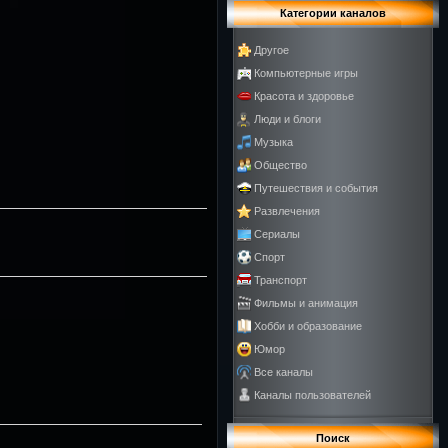
Категории каналов
Другое
Компьютерные игры
Красота и здоровье
Люди и блоги
Музыка
Общество
Путешествия и события
Развлечения
Сериалы
Спорт
Транспорт
Фильмы и анимация
Хобби и образование
Юмор
Все каналы
Каналы пользователей
Поиск