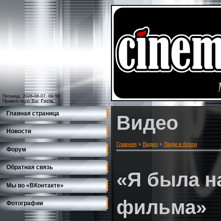
Пятница, 2026-08-07, 09:58
Приветствую Вас
Гость
Главная страница
Видео
Новости
Главная
»
Видео
»
Люди и блоги
Форум
Обратная связь
«Я была н
Мы во «ВКонтакте»
фильма»
Фотографии