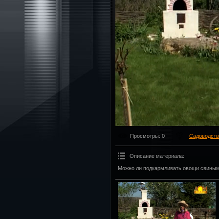
Просмотры
: 0
Садоводств
Описание материала
:
Можно ли подкармливать овощи свины