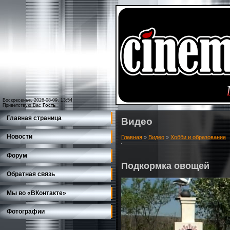
Воскресенье, 2026-08-09, 13:54
Приветствую Вас
Гость
Главная страница
Видео
Новости
Главная
»
Видео
»
Хобби и образование
Форум
Подкормка овощей
Обратная связь
Мы во «ВКонтакте»
Фотографии