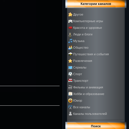
Категории каналов
Другое
Компьютерные игры
Красота и здоровье
Люди и блоги
Музыка
Общество
Путешествия и события
Развлечения
Сериалы
Спорт
Транспорт
Фильмы и анимация
Хобби и образование
Юмор
Все каналы
Каналы пользователей
Поиск