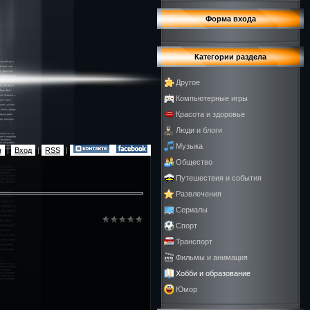
Форма входа
Категории раздела
Другое
Компьютерные игры
Красота и здоровье
Люди и блоги
Музыка
я
|
Вход
|
RSS
|
Общество
Путешествия и события
Развлечения
Сериалы
Спорт
Транспорт
Фильмы и анимация
Хобби и образование
Юмор