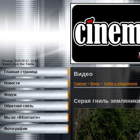
Пятница, 2026-08-07, 23:49
Приветствую Вас
Гость
Главная страница
Видео
Новости
Главная
»
Видео
»
Хобби и образование
Форум
Серая гниль земляник
Обратная связь
Мы во «ВКонтакте»
Фотографии