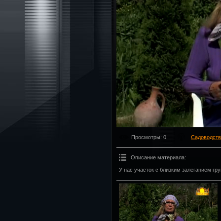
Просмотры
: 0
Садоводств
Описание материала
:
У нас участок с близким залеганием гру