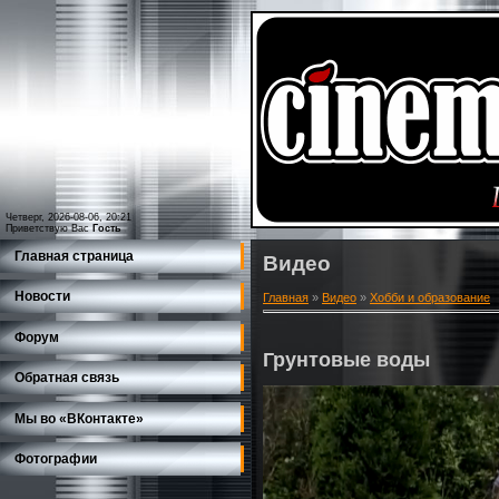
Четверг, 2026-08-06, 20:21
Приветствую Вас
Гость
Главная страница
Видео
Новости
Главная
»
Видео
»
Хобби и образование
Форум
Грунтовые воды
Обратная связь
Мы во «ВКонтакте»
Фотографии