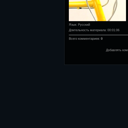
Язык
: Русский
Длительность материала
: 00:01:06
Всего комментариев
:
0
Добавлять ком