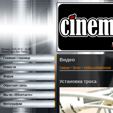
Пятница, 2026-08-07, 02:28
Приветствую Вас
Гость
Главная страница
Видео
Новости
Главная
»
Видео
»
Хобби и образование
Форум
Установка троса
Обратная связь
Мы во «ВКонтакте»
Фотографии