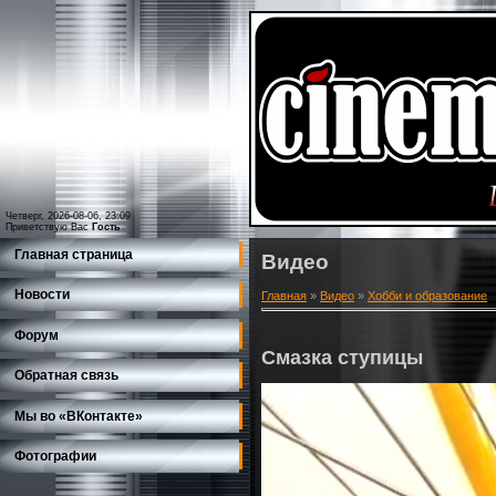
Четверг, 2026-08-06, 23:09
Приветствую Вас
Гость
Главная страница
Видео
Новости
Главная
»
Видео
»
Хобби и образование
Форум
Смазка ступицы
Обратная связь
Мы во «ВКонтакте»
Фотографии