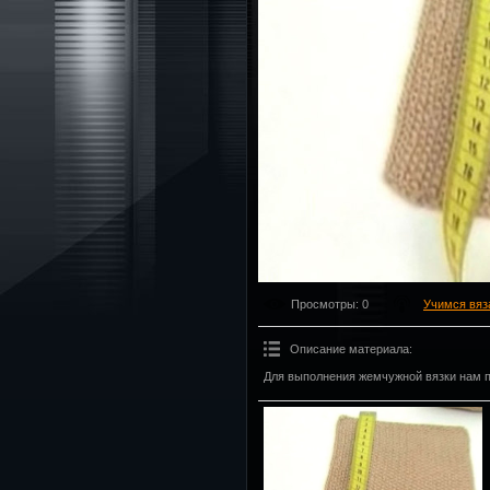
Просмотры
: 0
Учимся вяз
Описание материала
:
Для выполнения жемчужной вязки нам п