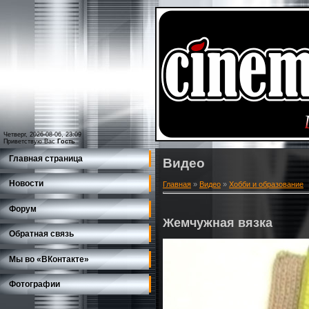
Четверг, 2026-08-06, 23:09
Приветствую Вас
Гость
Главная страница
Видео
Новости
Главная
»
Видео
»
Хобби и образование
Форум
Жемчужная вязка
Обратная связь
Мы во «ВКонтакте»
Фотографии