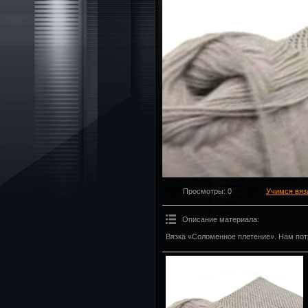
Просмотры
: 0
Учимся вяз
Описание материала
:
Вязка «Соломенное плетение». Нам пот