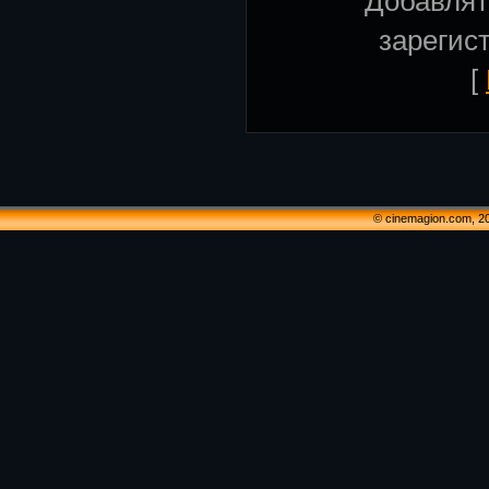
Добавлят
зарегис
[
© cinemagion.com, 