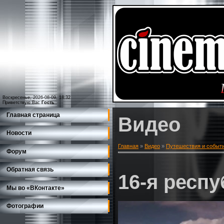
Воскресенье, 2026-08-09, 18:32
Приветствую Вас
Гость
Главная страница
Видео
Новости
Главная
»
Видео
»
Путешествия и событ
Форум
Обратная связь
16-я респ
Мы во «ВКонтакте»
Фотографии