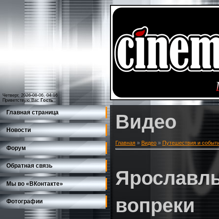
Четверг, 2026-08-06, 04:16
Приветствую Вас
Гость
Главная страница
Видео
Новости
Главная
»
Видео
»
Путешествия и событ
Форум
Обратная связь
Ярославль
Мы во «ВКонтакте»
вопреки
Фотографии