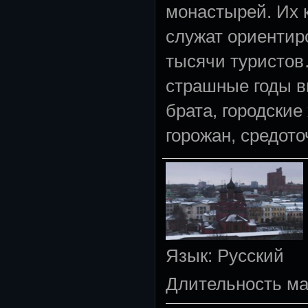
монастырей. Их к
служат ориентир
тысячи туристов
страшные годы вн
брата, городски
горожан, средот
Язык
: Русский
Длительность м