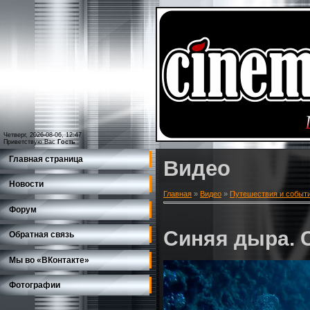
Четверг, 2026-08-06, 12:47
Приветствую Вас
Гость
Главная страница
Видео
Новости
Главная
»
Видео
»
Путешествия и событ
Форум
Синяя дыра. 
Обратная связь
Мы во «ВКонтакте»
Фотографии