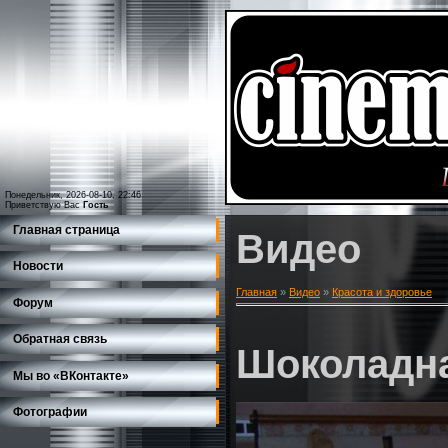
Понедельник, 2026-08-10, 22:46
Приветствую Вас
Гость
Главная страница
Видео
Новости
Главная
»
Видео
»
Красота и здоровье
Форум
Обратная связь
Шоколадна
Мы во «ВКонтакте»
Фотографии