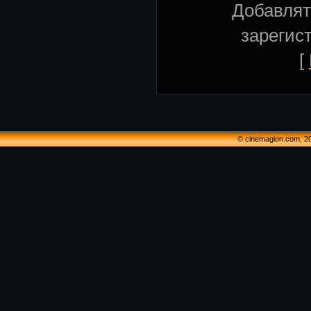
Добавлят
зарегис
[
© cinemagion.com, 