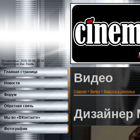
Воскресенье, 2026-08-09, 16:44
Приветствую Вас
Гость
Главная страница
Видео
Новости
Главная
»
Видео
»
Красота и здоровье
Форум
Обратная связь
Дизайнер 
Мы во «ВКонтакте»
Фотографии