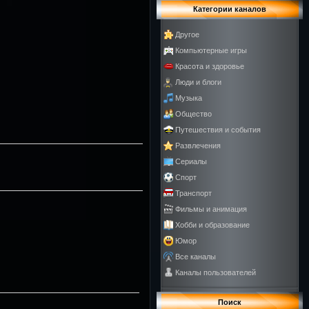
Категории каналов
Другое
Компьютерные игры
Красота и здоровье
Люди и блоги
Музыка
Общество
Путешествия и события
Развлечения
Сериалы
Спорт
Транспорт
Фильмы и анимация
Хобби и образование
Юмор
Все каналы
Каналы пользователей
Поиск