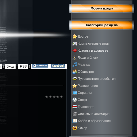
Форма входа
Категории раздела
Другое
Компьютерные игры
Красота и здоровье
Люди и блоги
Музыка
я
|
Вход
|
RSS
|
Общество
Путешествия и события
Развлечения
Сериалы
Спорт
Транспорт
Фильмы и анимация
Хобби и образование
Юмор