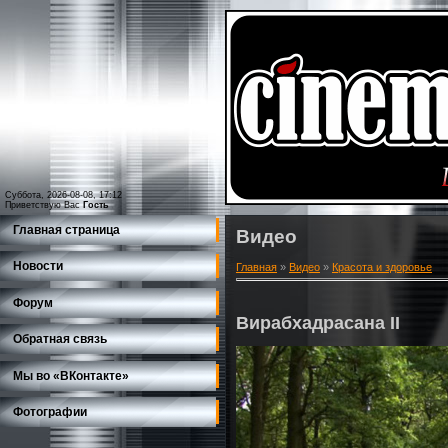
Суббота, 2026-08-08, 17:12
Приветствую Вас
Гость
Главная страница
Видео
Новости
Главная
»
Видео
»
Красота и здоровье
Форум
Вирабхадрасана II
Обратная связь
Мы во «ВКонтакте»
Фотографии