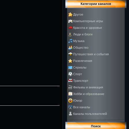
Категории каналов
Другое
Компьютерные игры
Красота и здоровье
Люди и блоги
Музыка
Общество
Путешествия и события
Развлечения
Сериалы
Спорт
Транспорт
Фильмы и анимация
Хобби и образование
Юмор
Все каналы
Каналы пользователей
Поиск