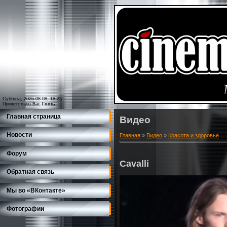
Суббота, 2026-08-08, 18:25
Приветствую Вас
Гость
Главная страница
Видео
Новости
Главная
»
Видео
»
Красота и здоровье
Форум
Cavalli
Обратная связь
Мы во «ВКонтакте»
Фотографии