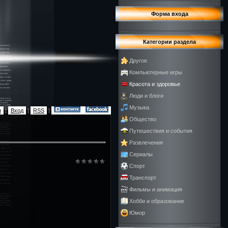
Форма входа
Категории раздела
Другое
Компьютерные игры
Красота и здоровье
Люди и блоги
Музыка
я
|
Вход
|
RSS
|
Общество
Путешествия и события
Развлечения
Сериалы
Спорт
Транспорт
Фильмы и анимация
Хобби и образование
Юмор