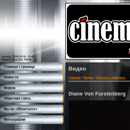
Четверг, 2026-08-06, 02:40
Приветствую Вас
Гость
Главная страница
Видео
Новости
Главная
»
Видео
»
Красота и здоровье
Форум
Diane Von Furstenberg
Обратная связь
Мы во «ВКонтакте»
Фотографии