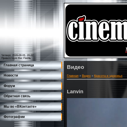
Четверг, 2026-08-06, 20:22
Приветствую Вас
Гость
Главная страница
Видео
Новости
Главная
»
Видео
»
Красота и здоровье
Форум
Lanvin
Обратная связь
Мы во «ВКонтакте»
Фотографии