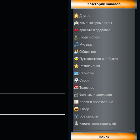
Категории каналов
Другое
Компьютерные игры
Красота и здоровье
Люди и блоги
Музыка
Общество
Путешествия и события
Развлечения
Сериалы
Спорт
Транспорт
Фильмы и анимация
Хобби и образование
Юмор
Все каналы
Каналы пользователей
Поиск