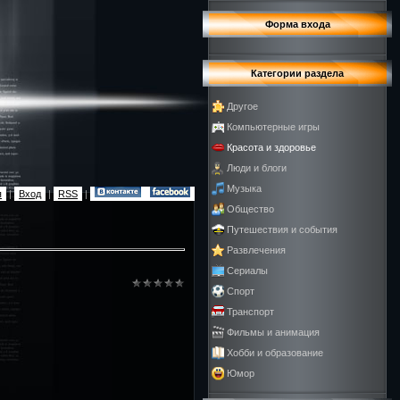
Форма входа
Категории раздела
Другое
Компьютерные игры
Красота и здоровье
Люди и блоги
Музыка
я
|
Вход
|
RSS
|
Общество
Путешествия и события
Развлечения
Сериалы
Спорт
Транспорт
Фильмы и анимация
Хобби и образование
Юмор