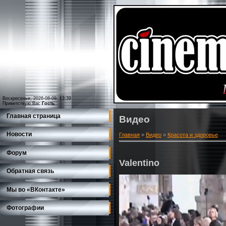
Воскресенье, 2026-08-09, 13:39
Приветствую Вас
Гость
Главная страница
Видео
Новости
Главная
»
Видео
»
Красота и здоровье
Форум
Valentino
Обратная связь
Мы во «ВКонтакте»
Фотографии