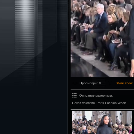
Просмотры
: 0
Shine show
Описание материала
:
Показ Valentino. Paris Fashion Week.