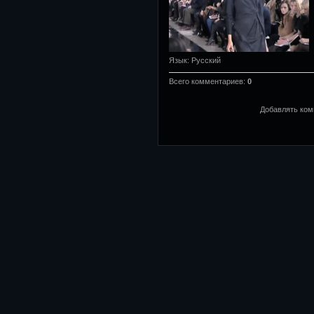
Язык
: Русский
Всего комментариев
:
0
Добавлять ком