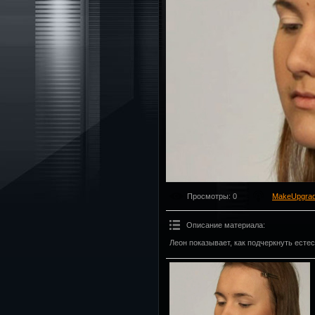
Просмотры
: 0
MakeUpgra
Описание материала
:
Леон показывает, как подчеркнуть есте