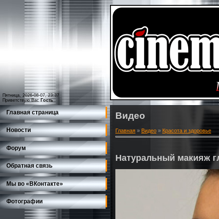
Пятница, 2026-08-07, 23:37
Приветствую Вас
Гость
Главная страница
Видео
Новости
Главная
»
Видео
»
Красота и здоровье
Форум
Натуральный макияж г
Обратная связь
Мы во «ВКонтакте»
Фотографии