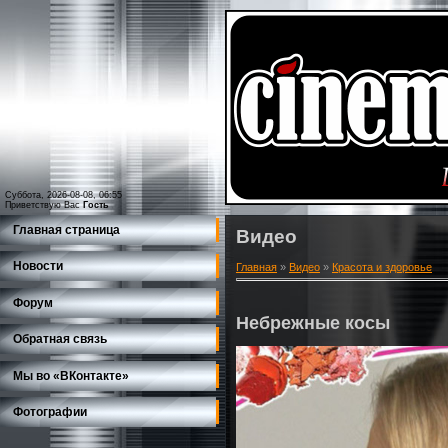
Суббота, 2026-08-08, 06:55
Приветствую Вас
Гость
Главная страница
Видео
Новости
Главная
»
Видео
»
Красота и здоровье
Форум
Небрежные косы
Обратная связь
Мы во «ВКонтакте»
Фотографии