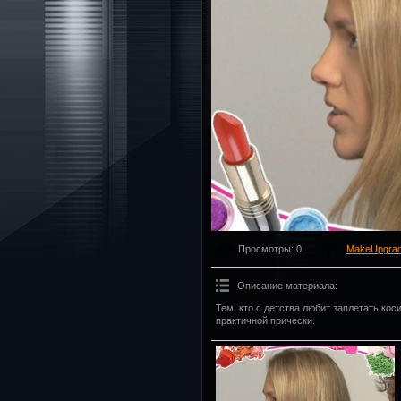
Просмотры
: 0
MakeUpgra
Описание материала
:
Тем, кто с детства любит заплетать ко
практичной прически.