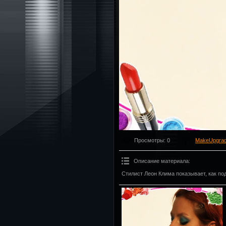
Просмотры
: 0
MakeUpgra
Описание материала
:
Стилист Леон Клима показывает, как п