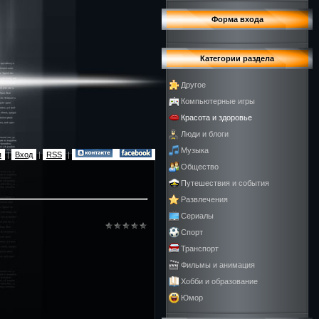
Форма входа
Категории раздела
Другое
Компьютерные игры
Красота и здоровье
Люди и блоги
Музыка
я
|
Вход
|
RSS
|
Общество
Путешествия и события
Развлечения
Сериалы
Спорт
Транспорт
Фильмы и анимация
Хобби и образование
Юмор