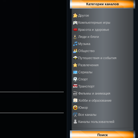
Категории каналов
Другое
Компьютерные игры
Красота и здоровье
Люди и блоги
Музыка
Общество
Путешествия и события
Развлечения
Сериалы
Спорт
Транспорт
Фильмы и анимация
Хобби и образование
Юмор
Все каналы
Каналы пользователей
Поиск