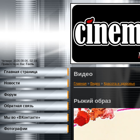
Четверг, 2026-08-06, 02:19
Приветствую Вас
Гость
Главная страница
Видео
Новости
Главная
»
Видео
»
Красота и здоровье
Форум
Рыжий образ
Обратная связь
Мы во «ВКонтакте»
Фотографии