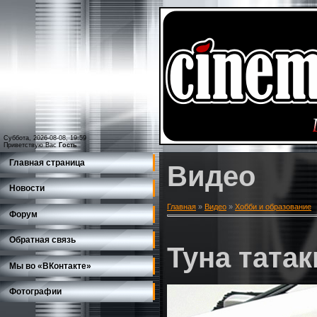
Суббота, 2026-08-08, 19:59
Приветствую Вас
Гость
Главная страница
Видео
Новости
Главная
»
Видео
»
Хобби и образование
Форум
Обратная связь
Туна татак
Мы во «ВКонтакте»
Фотографии