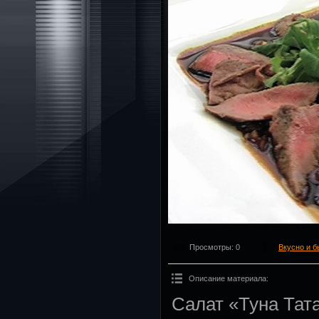
Просмотры
: 0
Вкусно и б
Описание материала
:
Салат «Туна Тат