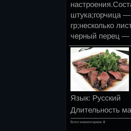
настроения.Сост
штука;горчица —
гр;несколько лис
черный перец — 
Язык
: Русский
Длительность м
Всего комментариев
:
0