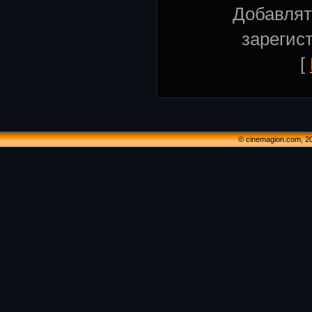
Добавлят
зарегис
[
© cinemagion.com, 