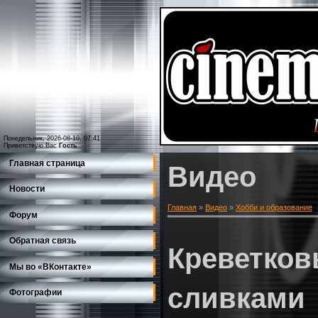
Понедельник, 2026-08-10, 07:41
Приветствую Вас
Гость
Главная страница
Видео
Новости
Главная
»
Видео
»
Хобби и образование
Форум
Обратная связь
Креветков
Мы во «ВКонтакте»
сливками
Фотографии