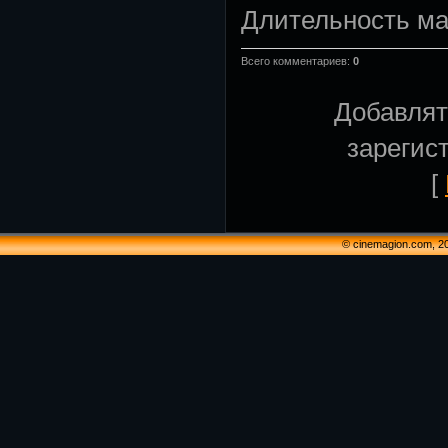
Длительность м
Всего комментариев
:
0
Добавлят
зарегис
[
© cinemagion.com, 