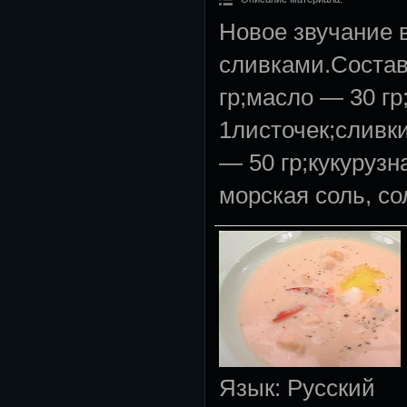
Новое звучание в
сливками.Состав
гр;масло — 30 г
1листочек;сливк
— 50 гр;кукурузн
морская соль, со
Язык
: Русский