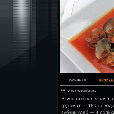
Просмотры
: 0
Вкусно и б
Описание материала
:
Вкусная и полезная п
гр;томат — 150 гр;вод
зубчик;хлеб — 4 дольк