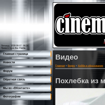
Пятница, 2026-08-07, 08:24
Приветствую Вас
Гость
Главная страница
Видео
Новости
Главная
»
Видео
»
Хобби и образование
Форум
Похлебка из 
Обратная связь
Мы во «ВКонтакте»
Фотографии