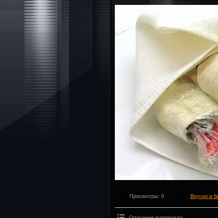
Просмотры
: 0
Вкусно и б
Описание материала
: