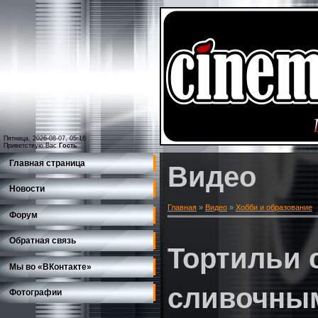
Пятница, 2026-08-07, 05:16
Приветствую Вас
Гость
Главная страница
Видео
Новости
Главная
»
Видео
»
Хобби и образование
Форум
Обратная связь
Тортильи 
Мы во «ВКонтакте»
сливочны
Фотографии