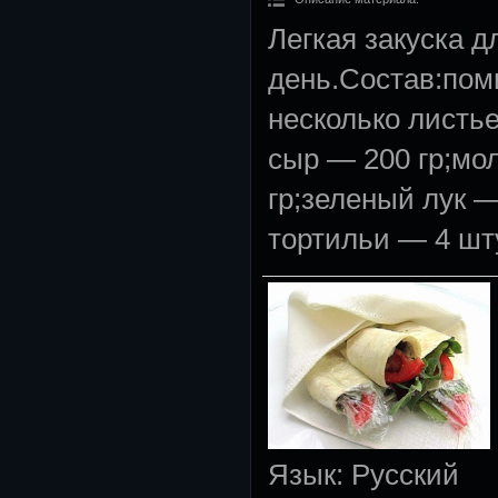
Легкая закуска д
день.Состав:пом
несколько листь
сыр — 200 гр;мол
гр;зеленый лук 
тортильи — 4 шту
Язык
: Русский