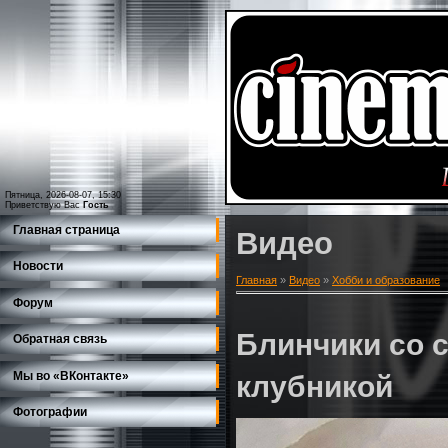
Пятница, 2026-08-07, 15:30
Приветствую Вас
Гость
Главная страница
Видео
Новости
Главная
»
Видео
»
Хобби и образование
Форум
Блинчики со 
Обратная связь
Мы во «ВКонтакте»
клубникой
Фотографии