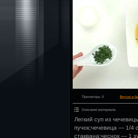
Просмотры
: 0
Вкусно и б
Описание материала
:
Легкий суп из чечевиц
пучок;чечевица — 1/4 
стаквана;чеснок — 1 з