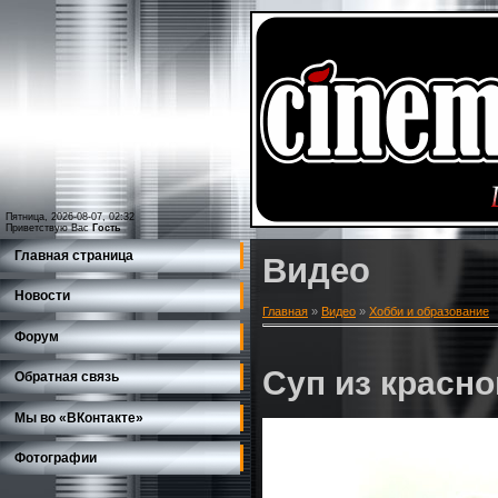
Пятница, 2026-08-07, 02:32
Приветствую Вас
Гость
Главная страница
Видео
Новости
Главная
»
Видео
»
Хобби и образование
Форум
Суп из красн
Обратная связь
Мы во «ВКонтакте»
Фотографии