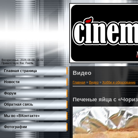
Воскресенье, 2026-08-09, 14:02
Приветствую Вас
Гость
Главная страница
Видео
Новости
Главная
»
Видео
»
Хобби и образование
Форум
Печеные яйца с «Чори
Обратная связь
Мы во «ВКонтакте»
Фотографии