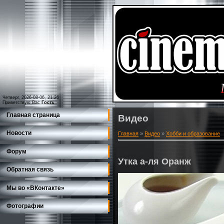
Четверг, 2026-08-06, 21:26
Приветствую Вас
Гость
Главная страница
Видео
Новости
Главная
»
Видео
»
Хобби и образование
Форум
Утка а-ля Оранж
Обратная связь
Мы во «ВКонтакте»
Фотографии