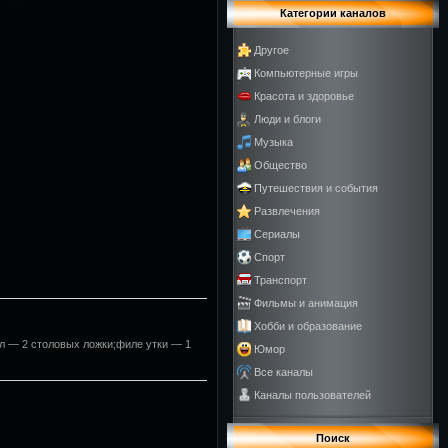
Категории каналов
Другое
Компьютерные игры
Красота и здоровье
Люди и блоги
Музыка
Общество
Путешествия и события
Развлечения
Сериалы
Спорт
Транспорт
Фильмы и анимация
Хобби и образование
ал — 2 столовых ложки;филе утки — 1
Юмор
Все каналы
Каналы пользователей
Поиск