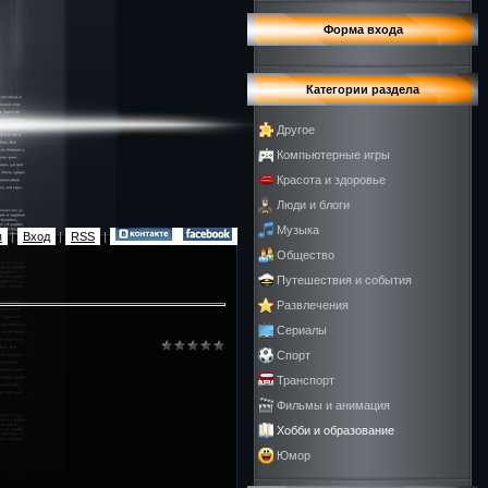
Форма входа
Категории раздела
Другое
Компьютерные игры
Красота и здоровье
Люди и блоги
Музыка
я
|
Вход
|
RSS
|
Общество
Путешествия и события
Развлечения
Сериалы
Спорт
Транспорт
Фильмы и анимация
Хобби и образование
Юмор