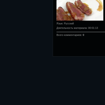
Язык
: Русский
Длительность материала
: 00:01:13
Всего комментариев
:
0