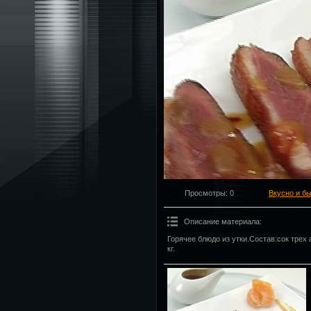
Просмотры
: 0
Вкусно и б
Описание материала
:
Горячее блюдо из утки.Состав:сок трех
кг.