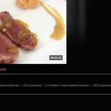
00:01:13
ыстро
 апельсинов;лук — 1/2 штуки;мед — 2 столовых ложки;куриный бульон — 150 гр;крахм