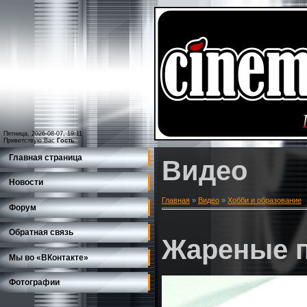
Пятница, 2026-08-07, 19:11
Приветствую Вас
Гость
Главная страница
Видео
Новости
Главная
»
Видео
»
Хобби и образование
Форум
Обратная связь
Жареные 
Мы во «ВКонтакте»
Фотографии