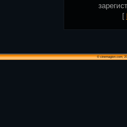
зарегис
[
© cinemagion.com, 