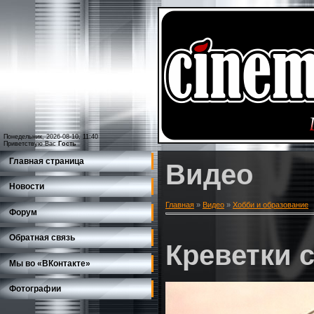
Понедельник, 2026-08-10, 11:40
Приветствую Вас
Гость
Главная страница
Видео
Новости
Главная
»
Видео
»
Хобби и образование
Форум
Обратная связь
Креветки 
Мы во «ВКонтакте»
Фотографии