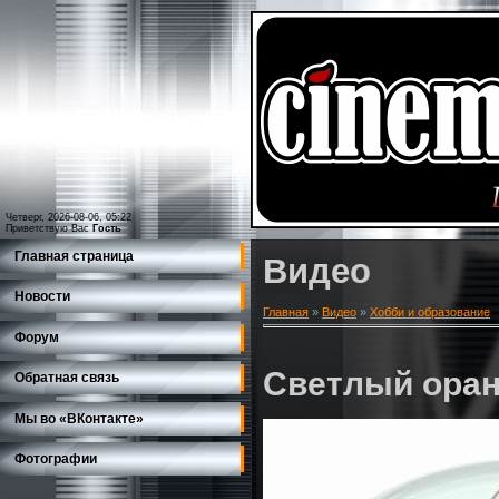
Четверг, 2026-08-06, 05:22
Приветствую Вас
Гость
Главная страница
Видео
Новости
Главная
»
Видео
»
Хобби и образование
Форум
Светлый ора
Обратная связь
Мы во «ВКонтакте»
Фотографии