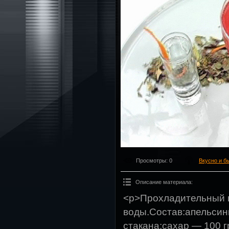
Просмотры
: 0
Вкусно и б
Описание материала
:
<p>Прохладительный н
воды.Состав:апельсин
стакана;сахар — 100 г