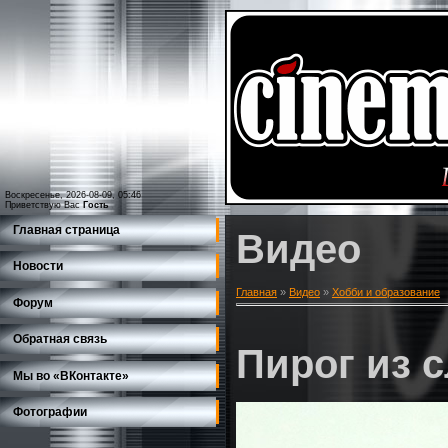
Воскресенье, 2026-08-09, 05:46
Приветствую Вас
Гость
Главная страница
Видео
Новости
Главная
»
Видео
»
Хобби и образование
Форум
Обратная связь
Пирог из с
Мы во «ВКонтакте»
Фотографии