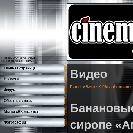
Четверг, 2026-08-06, 05:24
Приветствую Вас
Гость
Главная страница
Видео
Новости
Главная
»
Видео
»
Хобби и образование
Форум
Обратная связь
Банановые
Мы во «ВКонтакте»
сиропе «А
Фотографии