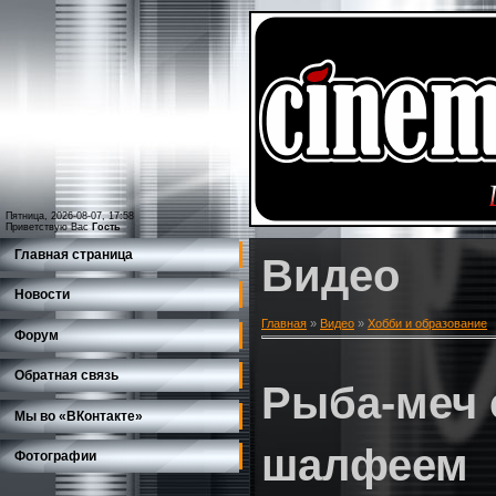
Пятница, 2026-08-07, 17:58
Приветствую Вас
Гость
Главная страница
Видео
Новости
Главная
»
Видео
»
Хобби и образование
Форум
Обратная связь
Рыба-меч 
Мы во «ВКонтакте»
шалфеем
Фотографии