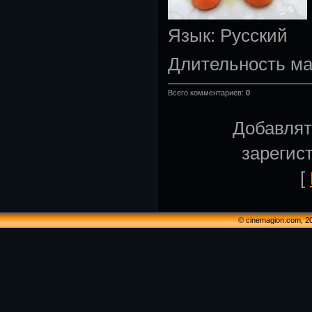
Язык
: Русский
Длительность м
Всего комментариев
:
0
Добавлят
зарегис
[
© cinemagion.com, 