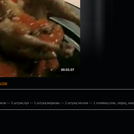
00:01:07
ыстро
ла — 2 штуки;лук — 1 штука;морковь — 1 штука;чеснок — 1 головка;соль, перец, мас