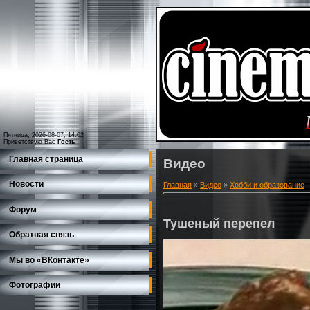
Пятница, 2026-08-07, 14:02
Приветствую Вас
Гость
Главная страница
Видео
Новости
Главная
»
Видео
»
Хобби и образование
Форум
Тушеный перепел
Обратная связь
Мы во «ВКонтакте»
Фотографии