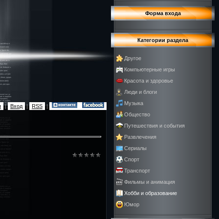
Форма входа
Категории раздела
Другое
Компьютерные игры
Красота и здоровье
Люди и блоги
Музыка
я
|
Вход
|
RSS
|
Общество
Путешествия и события
Развлечения
Сериалы
Спорт
Транспорт
Фильмы и анимация
Хобби и образование
Юмор