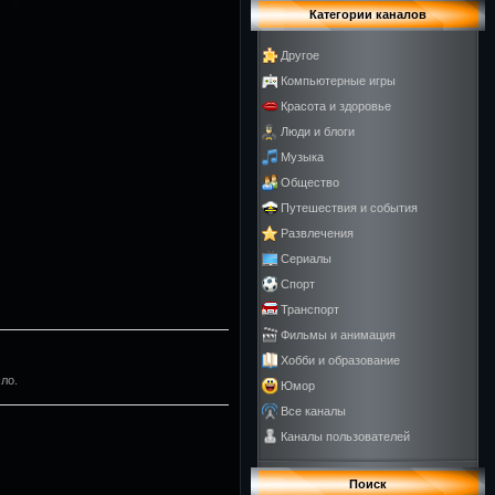
Категории каналов
Другое
Компьютерные игры
Красота и здоровье
Люди и блоги
Музыка
Общество
Путешествия и события
Развлечения
Сериалы
Спорт
Транспорт
Фильмы и анимация
Хобби и образование
ло.
Юмор
Все каналы
Каналы пользователей
Поиск