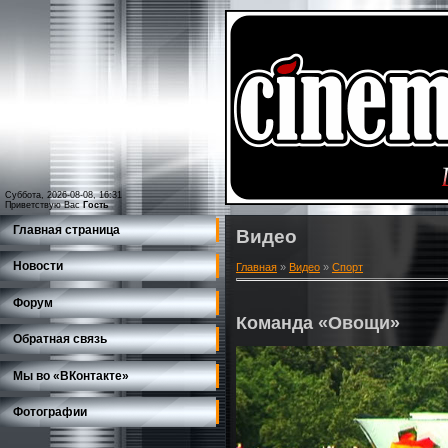
Суббота, 2026-08-08, 16:31
Приветствую Вас
Гость
Главная страница
Видео
Новости
Главная
»
Видео
»
Спорт
Форум
Команда «Овощи»
Обратная связь
Мы во «ВКонтакте»
Фотографии