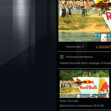
Просмотры
: 0
1. Red Bull 
Описание материала
:
Новый опытный пилот команды «Овощи»
Язык
: Русский
Длительность материала
: 00:01:48