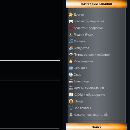
Категории каналов
Другое
Компьютерные игры
Красота и здоровье
Люди и блоги
Музыка
Общество
Путешествия и события
Развлечения
Сериалы
Спорт
Транспорт
Фильмы и анимация
Хобби и образование
Юмор
Все каналы
Каналы пользователей
Поиск