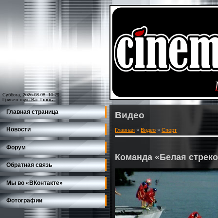
Суббота, 2026-08-08, 10:29
Приветствую Вас
Гость
Главная страница
Видео
Новости
Главная
»
Видео
»
Спорт
Форум
Команда «Белая стрек
Обратная связь
Мы во «ВКонтакте»
Фотографии