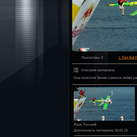
Просмотры
: 0
1. Red Bull 
Описание материала
:
Она полетела! Белая стрекоза любви ум
Язык
: Русский
Длительность материала
: 00:01:25