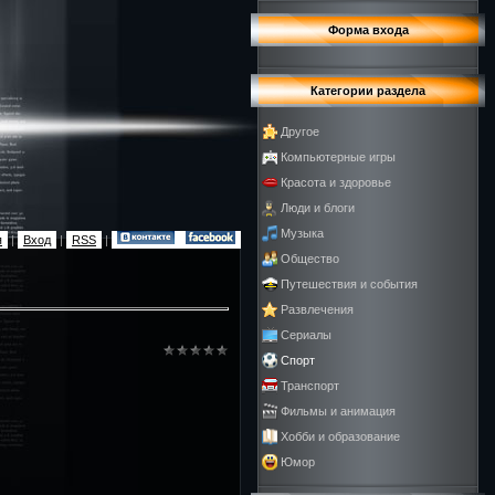
Форма входа
Категории раздела
Другое
Компьютерные игры
Красота и здоровье
Люди и блоги
Музыка
я
|
Вход
|
RSS
|
Общество
Путешествия и события
Развлечения
Сериалы
Спорт
Транспорт
Фильмы и анимация
Хобби и образование
Юмор