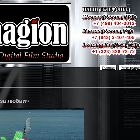
Главная
|
Регистраци
оза любви»