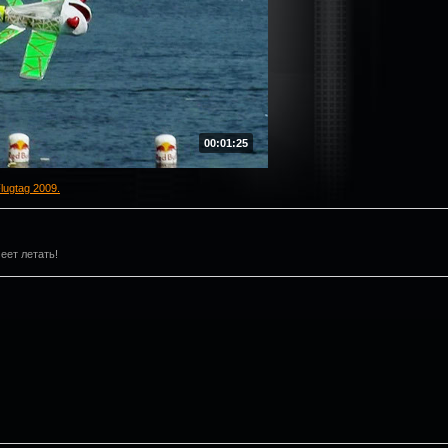
00:01:25
Flugtag 2009.
еет летать!