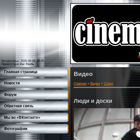
Воскресенье, 2026-08-09, 08:05
Приветствую Вас
Гость
Главная страница
Видео
Новости
Главная
»
Видео
»
Спорт
Форум
Люди и доски
Обратная связь
Мы во «ВКонтакте»
Фотографии