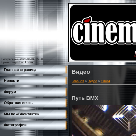
Воскресенье, 2026-08-09, 05:08
Приветствую Вас
Гость
Главная страница
Видео
Новости
Главная
»
Видео
»
Спорт
Форум
Путь BMX
Обратная связь
Мы во «ВКонтакте»
Фотографии