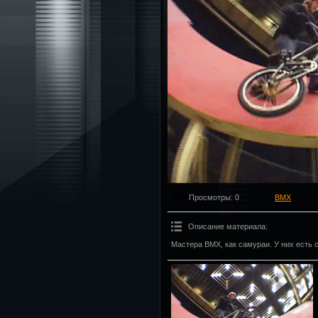
Просмотры
: 0
BMX
Описание материала
:
Мастера BMX, как самураи. У них есть с