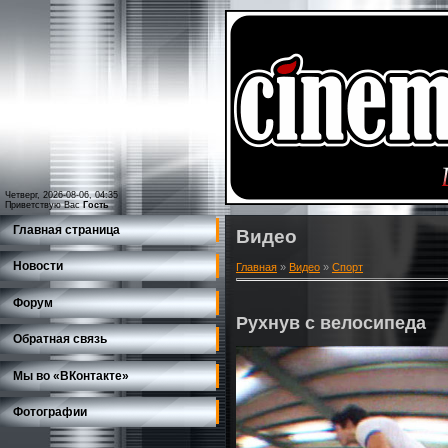
Четверг, 2026-08-06, 04:35
Приветствую Вас
Гость
Главная страница
Видео
Новости
Главная
»
Видео
»
Спорт
Форум
Рухнув с велосипеда
Обратная связь
Мы во «ВКонтакте»
Фотографии