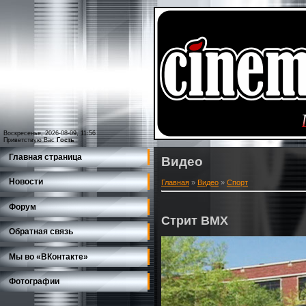
Воскресенье, 2026-08-09, 11:56
Приветствую Вас
Гость
Главная страница
Видео
Новости
Главная
»
Видео
»
Спорт
Форум
Стрит BMX
Обратная связь
Мы во «ВКонтакте»
Фотографии