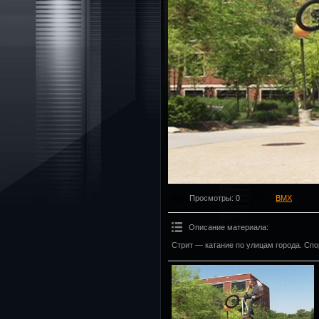
Просмотры
: 0
BMX
Описание материала
:
Стрит — катание по улицам города. Сп