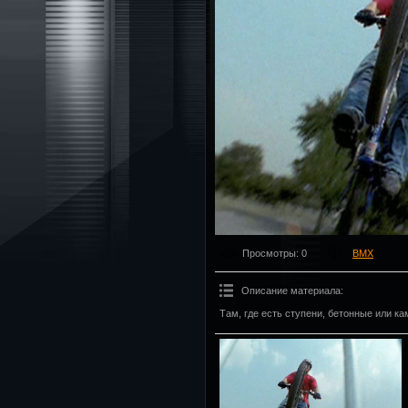
Просмотры
: 0
BMX
Описание материала
:
Там, где есть ступени, бетонные или ка