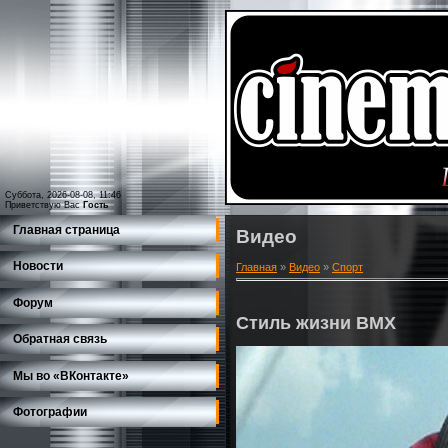
Суббота, 2026-08-08, 11:46
Приветствую Вас
Гость
Главная страница
Видео
Новости
Главная
»
Видео
»
Спорт
Форум
Стиль жизни BMX
Обратная связь
Мы во «ВКонтакте»
Фотографии