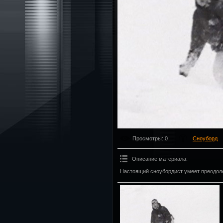
Просмотры
: 0
Сноуборд
Описание материала
:
Настоящий сноубордист умеет преодол