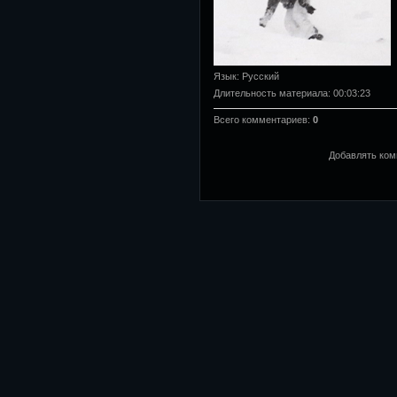
Язык
: Русский
Длительность материала
: 00:03:23
Всего комментариев
:
0
Добавлять ком