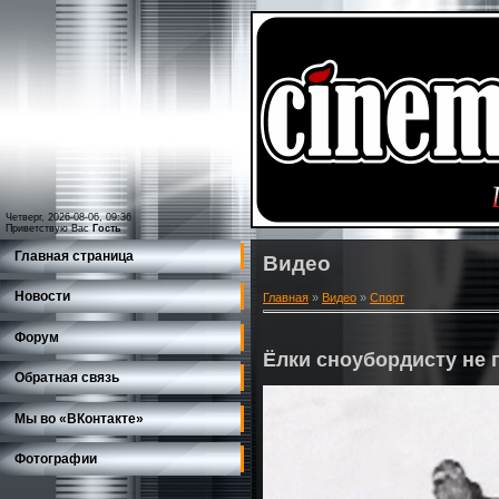
Четверг, 2026-08-06, 09:36
Приветствую Вас
Гость
Главная страница
Видео
Новости
Главная
»
Видео
»
Спорт
Форум
Ёлки сноубордисту не 
Обратная связь
Мы во «ВКонтакте»
Фотографии