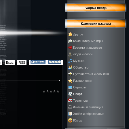
Форма входа
Категории раздела
Другое
Компьютерные игры
Красота и здоровье
Люди и блоги
Музыка
я
|
Вход
|
RSS
|
Общество
Путешествия и события
Развлечения
Сериалы
Спорт
Транспорт
Фильмы и анимация
Хобби и образование
Юмор