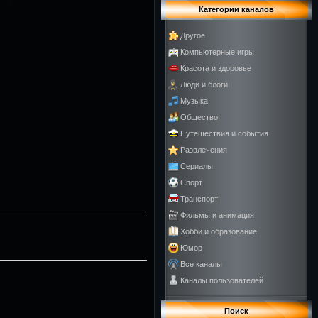
Категории каналов
Другое
Компьютерные игры
Красота и здоровье
Люди и блоги
Музыка
Общество
Путешествия и события
Развлечения
Сериалы
Спорт
Транспорт
Фильмы и анимация
Хобби и образование
Юмор
Все каналы
Каналы пользователей
Поиск