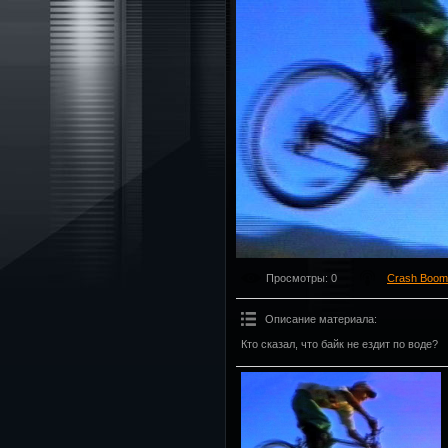
Просмотры
: 0
Crash Boom
Описание материала
:
Кто сказал, что байк не ездит по воде?