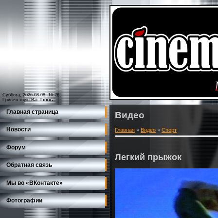
Суббота, 2026-08-08, 16:26
Приветствую Вас
Гость
Главная страница
Видео
Новости
Главная
»
Видео
»
Спорт
Форум
Легкий прыжок
Обратная связь
Мы во «ВКонтакте»
Фотографии